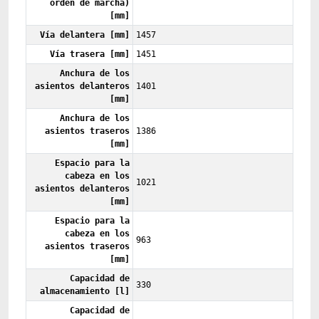
orden de marcha)
[mm]
Vía delantera [mm]
1457
Vía trasera [mm]
1451
Anchura de los
asientos delanteros
1401
[mm]
Anchura de los
asientos traseros
1386
[mm]
Espacio para la
cabeza en los
1021
asientos delanteros
[mm]
Espacio para la
cabeza en los
963
asientos traseros
[mm]
Capacidad de
330
almacenamiento [l]
Capacidad de