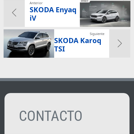
Anterior
SKODA Enyaq
iV
Siguiente
SKODA Karoq
TSI
Vehículos Relacionados
CONTACTO