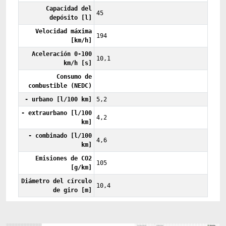
Capacidad del
45
depósito [l]
Velocidad máxima
194
[km/h]
Aceleración 0-100
10,1
km/h [s]
Consumo de
combustible (NEDC)
- urbano [l/100 km]
5,2
- extraurbano [l/100
4,2
km]
- combinado [l/100
4,6
km]
Emisiones de CO2
105
[g/km]
Diámetro del círculo
10,4
de giro [m]