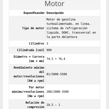
Motor
Especificación
Descripción
Motor de gasolina
turboalimentado, en línea,
Tipo de motor
sistema de refrigeración
líquida, DOHC, transversal en
la parte delantera
Cilindros
3
Cilindrada [cm3]
999
Diámetro × Carrera
74,5 × 76,4
[mm × mm]
Rendimiento máximo
del
81/5000-5500
motor/revoluciones
[kW a rpm]
Par motor
máximo/revoluciones
200/2000-3500
[Nm a rpm]
Relación de
10,5 : 1
compresión