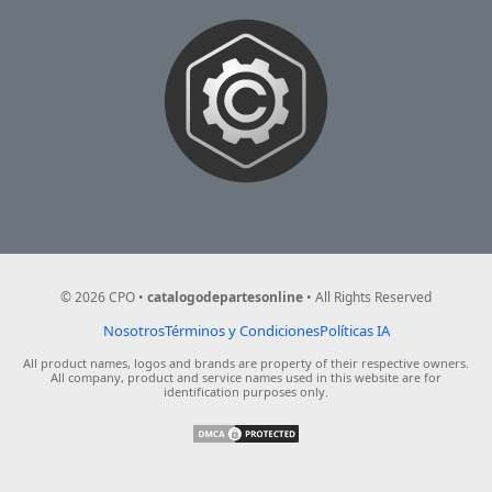
NOSOTROS
©
2026
CPO •
catalogodepartesonline
• All Rights Reserved
Pie de Pagina
Nosotros
Términos y Condiciones
Políticas IA
All product names, logos and brands are property of their respective owners.
All company, product and service names used in this website are for
identification purposes only.