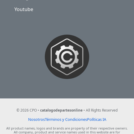
Youtube
NOSOTROS
©
2026
CPO •
catalogodepartesonline
• All Rights Reserved
Pie de Pagina
Nosotros
Términos y Condiciones
Políticas IA
All product names, logos and brands are property of their respective owners.
All company, product and service names used in this website are for