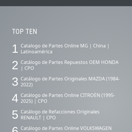
CONTENIDOS DESTACADOS.
TOP TEN
1
Catalogo de Partes Online MG | China |
Latinoamérica
2
Catálogo de Partes Repuestos OEM HONDA
| CPO
3
Catálogo de Partes Originales MAZDA (1984-
2022)
4
Catálogo de Partes Online CITROËN (1995-
2025) | CPO
5
Catálogo de Refacciones Originales
RENAULT | CPO
6
Catálogo de Partes Online VOLKSWAGEN