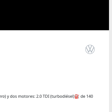
ero
) y dos motores: 2.0 TDI (turbodiésel)
⛽️
de 140