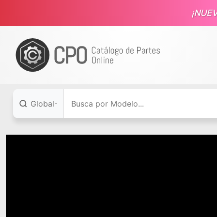
¡NUE
Global