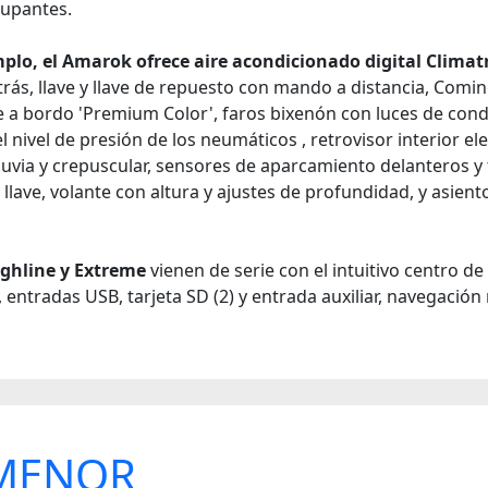
cupantes.
plo, el Amarok ofrece aire acondicionado digital Climat
trás, llave y llave de repuesto con mando a distancia, Com
e a bordo 'Premium Color', faros bixenón con luces de condu
l nivel de presión de los neumáticos , retrovisor interior el
luvia y crepuscular, sensores de aparcamiento delanteros y t
llave, volante con altura y ajustes de profundidad, y asient
ighline y Extreme
vienen de serie con el intuitivo centro 
tradas USB, tarjeta SD (2) y entrada auxiliar, navegación n
 MENOR