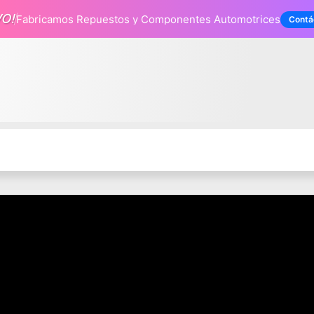
VO!
Fabricamos Repuestos
y Componentes Automotrices
Contá