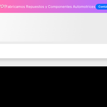
VO!
Fabricamos Repuestos
y Componentes Automotrices
Contá