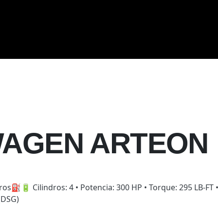
WAGEN ARTEON
s⛽️🔋 Cilindros: 4 • Potencia: 300 HP • Torque: 295 LB-FT 
(DSG)