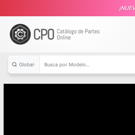
¡NUE
Global