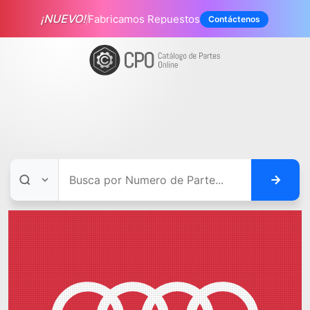
¡NUEVO!
Fabricamos Repuestos
Contáctenos