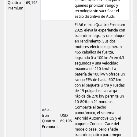
Quattro
69,195
quienes priorizan rango y
Premium
tecnología sin sacrificar el
estilo distintivo de Audi.
El A6 e-tron Quattro Premium
2025 eleva la experiencia con
tracción integral y un enfoque
en rendimiento. Sus dos
motores eléctricos generan
465 caballos de fuerza,
logrando 0 a 100 km/h en 4.3
segundos y una velocidad
máxima de 210 km/h. La
batería de 100 kWh ofrece un
rango EPA de hasta 607 km
con el paquete Ultra y ruedas
de 19 pulgadas. La carga
rápida de 270 kW permite un
10-80% en 21 minutos.
Comparte el techo
A6 e-
panorámico, el sistema
tron
USD
Android Automotive OS y el
Quattro
69,195
paquete Connect Care del
Premium
modelo base, pero añade
tracción quattro para mejor