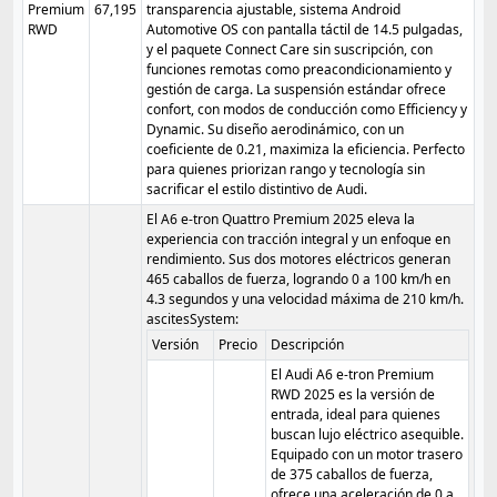
Premium
67,195
transparencia ajustable, sistema Android
RWD
Automotive OS con pantalla táctil de 14.5 pulgadas,
y el paquete Connect Care sin suscripción, con
funciones remotas como preacondicionamiento y
gestión de carga. La suspensión estándar ofrece
confort, con modos de conducción como Efficiency y
Dynamic. Su diseño aerodinámico, con un
coeficiente de 0.21, maximiza la eficiencia. Perfecto
para quienes priorizan rango y tecnología sin
sacrificar el estilo distintivo de Audi.
El A6 e-tron Quattro Premium 2025 eleva la
experiencia con tracción integral y un enfoque en
rendimiento. Sus dos motores eléctricos generan
465 caballos de fuerza, logrando 0 a 100 km/h en
4.3 segundos y una velocidad máxima de 210 km/h.
ascitesSystem:
Versión
Precio
Descripción
El Audi A6 e-tron Premium
RWD 2025 es la versión de
entrada, ideal para quienes
buscan lujo eléctrico asequible.
Equipado con un motor trasero
de 375 caballos de fuerza,
ofrece una aceleración de 0 a