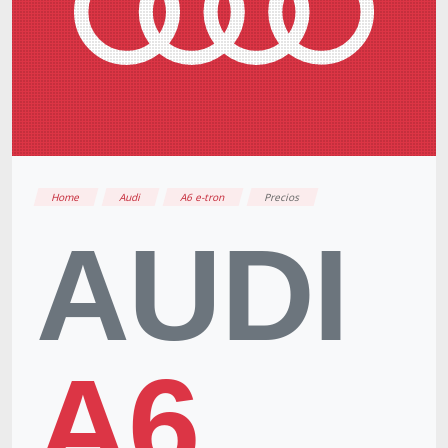
Home
Audi
A6 e-tron
Precios
AUDI
A6