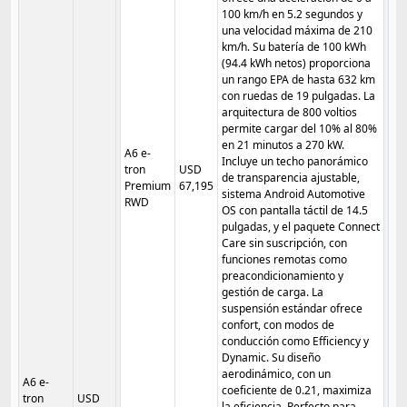
100 km/h en 5.2 segundos y
una velocidad máxima de 210
km/h. Su batería de 100 kWh
(94.4 kWh netos) proporciona
un rango EPA de hasta 632 km
con ruedas de 19 pulgadas. La
arquitectura de 800 voltios
permite cargar del 10% al 80%
en 21 minutos a 270 kW.
A6 e-
Incluye un techo panorámico
tron
USD
de transparencia ajustable,
Premium
67,195
sistema Android Automotive
RWD
OS con pantalla táctil de 14.5
pulgadas, y el paquete Connect
Care sin suscripción, con
funciones remotas como
preacondicionamiento y
gestión de carga. La
suspensión estándar ofrece
confort, con modos de
conducción como Efficiency y
Dynamic. Su diseño
aerodinámico, con un
A6 e-
coeficiente de 0.21, maximiza
tron
USD
la eficiencia. Perfecto para