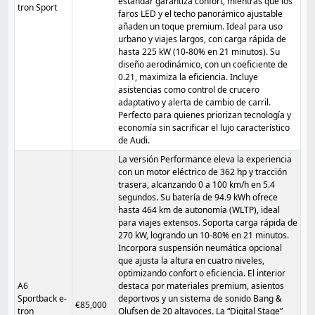
estándar garantiza confort, mientras que los
tron Sport
faros LED y el techo panorámico ajustable
añaden un toque premium. Ideal para uso
urbano y viajes largos, con carga rápida de
hasta 225 kW (10-80% en 21 minutos). Su
diseño aerodinámico, con un coeficiente de
0.21, maximiza la eficiencia. Incluye
asistencias como control de crucero
adaptativo y alerta de cambio de carril.
Perfecto para quienes priorizan tecnología y
economía sin sacrificar el lujo característico
de Audi.
La versión Performance eleva la experiencia
con un motor eléctrico de 362 hp y tracción
trasera, alcanzando 0 a 100 km/h en 5.4
segundos. Su batería de 94.9 kWh ofrece
hasta 464 km de autonomía (WLTP), ideal
para viajes extensos. Soporta carga rápida de
270 kW, logrando un 10-80% en 21 minutos.
Incorpora suspensión neumática opcional
que ajusta la altura en cuatro niveles,
optimizando confort o eficiencia. El interior
A6
destaca por materiales premium, asientos
Sportback e-
deportivos y un sistema de sonido Bang &
€85,000
tron
Olufsen de 20 altavoces. La “Digital Stage”