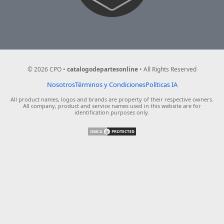
©
2026
CPO •
catalogodepartesonline
• All Rights Reserved
Pie de Pagina
Nosotros
Términos y Condiciones
Políticas IA
All product names, logos and brands are property of their respective owners.
All company, product and service names used in this website are for
identification purposes only.