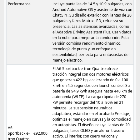
Performance
incluye pantallas de 14.5 y 10.9 pulgadas, con
Android Automotive OS y asistente de voz con
ChatGPT. Su diseño exterior, con llantas de 20
pulgadas y faros Matrix LED, refuerza su
presencia. Las asistencias avanzadas, como
el Adaptive Driving Assistant Plus, usan datos
en la nube para mejorar la conducción. Esta
versión combina rendimiento dinámico,
tecnología de punta y un enfoque en
sostenibilidad, perfecta para entusiastas del
manejo eléctrico.
El A6 Sportback e-tron Quattro ofrece
tracción integral con dos motores eléctricos
que generan 422 hp, acelerando de 0 a 100
km/h en 4.5 segundos con launch control. Su
batería de 94.9 kWh asegura hasta 440 km de
autonomía (WLTP). La carga rápida de 270
kW permite recargar del 10 al 80% en 21
minutos. La suspensión neumática
adaptativa, estándar en el acabado Prestige,
optimiza el manejo en curvas y la comodidad
en autopistas. El diseño incluye llantas de 20
A6
pulgadas, faros OLED y un alerón trasero
Sportback e-
€92,000
activo. El interior, con cuero Valcona y
tron Quattro