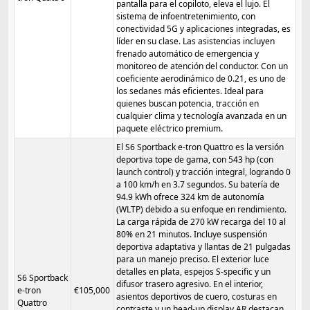
pantalla para el copiloto, eleva el lujo. El
sistema de infoentretenimiento, con
conectividad 5G y aplicaciones integradas, es
líder en su clase. Las asistencias incluyen
frenado automático de emergencia y
monitoreo de atención del conductor. Con un
coeficiente aerodinámico de 0.21, es uno de
los sedanes más eficientes. Ideal para
quienes buscan potencia, tracción en
cualquier clima y tecnología avanzada en un
paquete eléctrico premium.
El S6 Sportback e-tron Quattro es la versión
deportiva tope de gama, con 543 hp (con
launch control) y tracción integral, logrando 0
a 100 km/h en 3.7 segundos. Su batería de
94.9 kWh ofrece 324 km de autonomía
(WLTP) debido a su enfoque en rendimiento.
La carga rápida de 270 kW recarga del 10 al
80% en 21 minutos. Incluye suspensión
deportiva adaptativa y llantas de 21 pulgadas
para un manejo preciso. El exterior luce
detalles en plata, espejos S-specific y un
S6 Sportback
difusor trasero agresivo. En el interior,
e-tron
€105,000
asientos deportivos de cuero, costuras en
Quattro
contraste y un head-up display AR destacan.