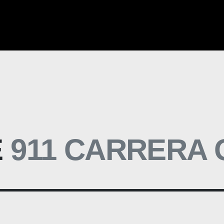
E
911 CARRERA 