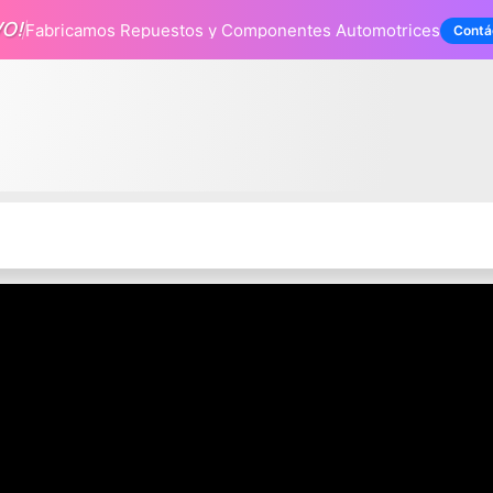
VO!
Fabricamos Repuestos
y Componentes Automotrices
Contá