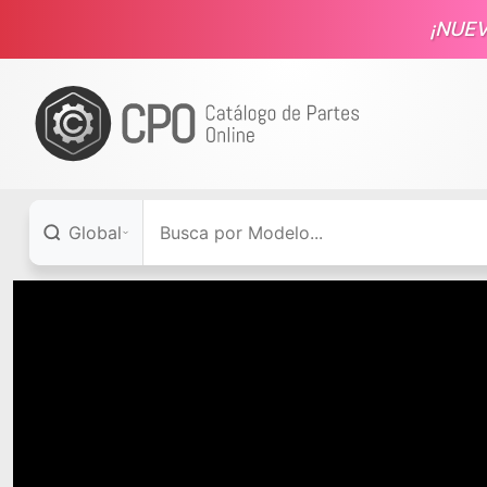
¡NUE
Global