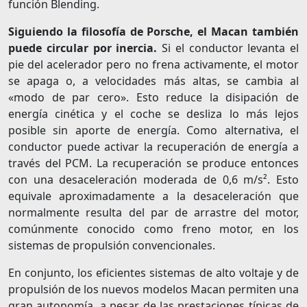
función Blending.
Siguiendo la filosofía de Porsche, el Macan también
puede circular por inercia.
Si el conductor levanta el
pie del acelerador pero no frena activamente, el motor
se apaga o, a velocidades más altas, se cambia al
«modo de par cero». Esto reduce la disipación de
energía cinética y el coche se desliza lo más lejos
posible sin aporte de energía. Como alternativa, el
conductor puede activar la recuperación de energía a
través del PCM. La recuperación se produce entonces
con una desaceleración moderada de 0,6 m/s². Esto
equivale aproximadamente a la desaceleración que
normalmente resulta del par de arrastre del motor,
comúnmente conocido como freno motor, en los
sistemas de propulsión convencionales.
En conjunto, los eficientes sistemas de alto voltaje y de
propulsión de los nuevos modelos Macan permiten una
gran autonomía, a pesar de las prestaciones típicas de