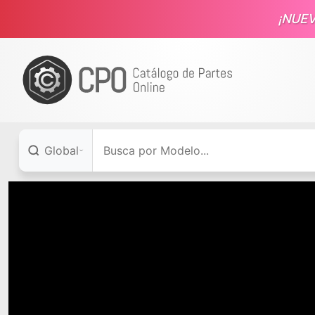
¡NUE
Global