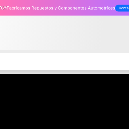
VO!
Fabricamos Repuestos
y Componentes Automotrices
Contá