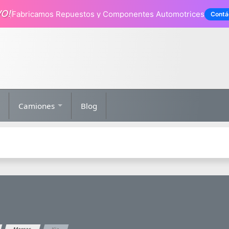
VO!
Fabricamos Repuestos
y Componentes Automotrices
Contá
Camiones
Blog
Marcas
Kia