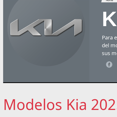
K
Para e
del mo
sus mo
Modelos Kia 202