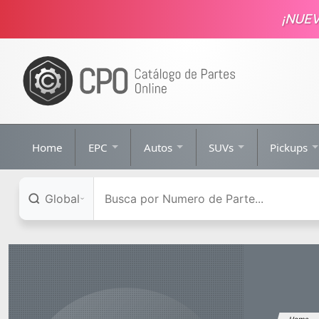
¡NUE
Home
EPC
Autos
SUVs
Pickups
Global
Home