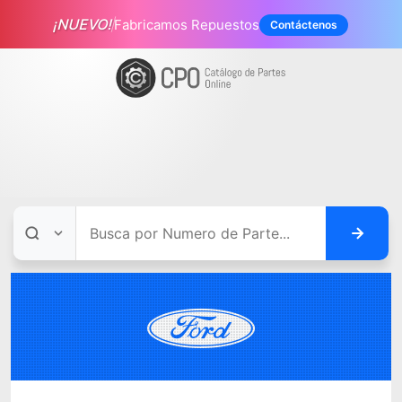
¡NUEVO!
Fabricamos Repuestos
Contáctenos