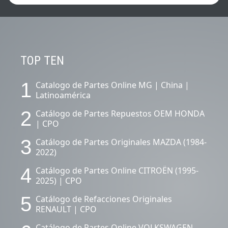
CONTENIDOS DESTACADOS.
TOP TEN
1
Catalogo de Partes Online MG | China |
Latinoamérica
2
Catálogo de Partes Repuestos OEM HONDA
| CPO
3
Catálogo de Partes Originales MAZDA (1984-
2022)
4
Catálogo de Partes Online CITROËN (1995-
2025) | CPO
5
Catálogo de Refacciones Originales
RENAULT | CPO
Catálogo de Partes Online VOLKSWAGEN