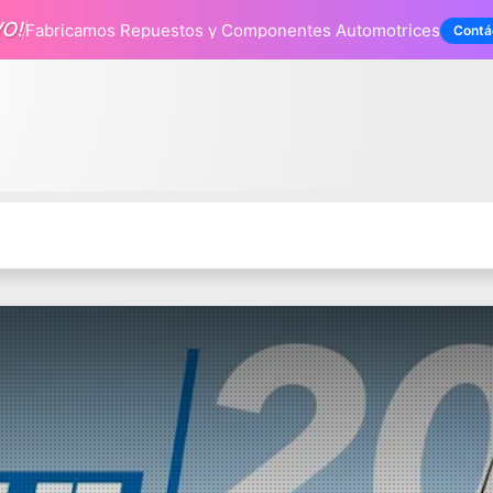
VO!
Fabricamos Repuestos
y Componentes Automotrices
Contá