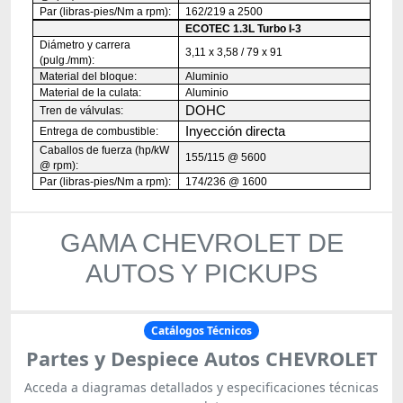
Par (libras-pies/Nm a rpm):
162/219 a 2500
ECOTEC 1.3L Turbo I-3
Diámetro y carrera
3,11 x 3,58 / 79 x 91
(pulg./mm):
Material del bloque:
Aluminio
Material de la culata:
Aluminio
DOHC
Tren de válvulas:
Inyección directa
Entrega de combustible:
Caballos de fuerza (hp/kW
155/115 @ 5600
@ rpm):
Par (libras-pies/Nm a rpm):
174/236 @ 1600
GAMA CHEVROLET DE
AUTOS Y PICKUPS
Catálogos Técnicos
Partes y Despiece Autos CHEVROLET
Acceda a diagramas detallados y especificaciones técnicas