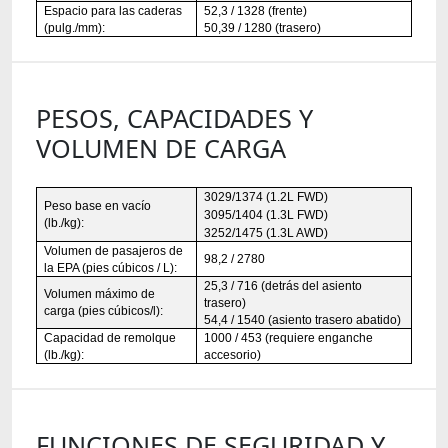
Espacio para las caderas
52,3 / 1328 (frente)
(pulg./mm):
50,39 / 1280 (trasero)
PESOS, CAPACIDADES Y
VOLUMEN DE CARGA
3029/1374 (1.2L FWD)
Peso base en vacío
3095/1404 (1.3L FWD)
(lb./kg):
3252/1475 (1.3L AWD)
Volumen de pasajeros de
98,2 / 2780
la EPA (pies cúbicos / L):
25,3 / 716 (detrás del asiento
Volumen máximo de
trasero)
carga (pies cúbicos/l):
54,4 / 1540 (asiento trasero abatido)
Capacidad de remolque
1000 / 453 (requiere enganche
(lb./kg):
accesorio)
FUNCIONES DE SEGURIDAD Y