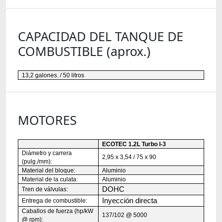
CAPACIDAD DEL TANQUE DE
COMBUSTIBLE (aprox.)
13,2 galones. / 50 litros
MOTORES
ECOTEC 1.2L Turbo I-3
Diámetro y carrera
2,95 x 3,54 / 75 x 90
(pulg./mm):
Material del bloque:
Aluminio
Material de la culata:
Aluminio
DOHC
Tren de válvulas:
Inyección directa
Entrega de combustible:
Caballos de fuerza (hp/kW
137/102 @ 5000
@ rpm):