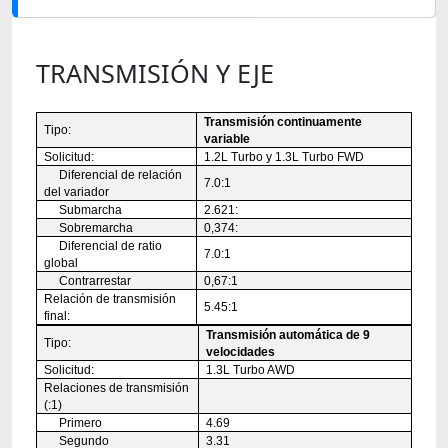
TRANSMISIÓN Y EJE
Transmisión continuamente
Tipo:
variable
Solicitud:
1.2L Turbo y 1.3L Turbo FWD
Diferencial de relación
7.0:1
del variador
Submarcha
2.621:
Sobremarcha
0,374:
Diferencial de ratio
7.0:1
global
Contrarrestar
0,67:1
Relación de transmisión
5.45:1
final:
Transmisión automática de 9
Tipo:
velocidades
Solicitud:
1.3L Turbo AWD
Relaciones de transmisión
(:1)
Primero
4.69
Segundo
3.31