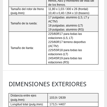
frenos, ABS y monitoreo de vida útil
de los frenos.
Tamaño del rotor de freno
11,80 x 1,03 / 300 x 26 (frontal)
(pulg./mm):
10,40 x 0,40 / 264 x 10 (trasero)
17 pulgadas. aluminio (LS, LT y
ACTIV)
Tamaño de la rueda:
18 pulgadas. aluminio (LT)
19 pulgadas. aluminio (RS)
225/60R17 para todas las
estaciones (LS, LT)
225/60R17 terreno deportivo
(ACTIV)
Tamaño de llanta:
225/55R18 para todas las
estaciones (LT)
245/45R19 para todas las
estaciones (RS)
DIMENSIONES EXTERIORES
Distancia entre ejes
103,9 / 2639
(pulg./mm):
Longitud total (pulg./mm):
173,5 / 4407