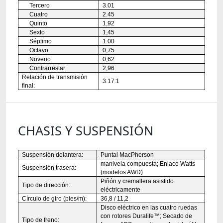
Tercero
3.01
Cuatro
2.45
Quinto
1,92
Sexto
1,45
Séptimo
1.00
Octavo
0,75
Noveno
0,62
Contrarrestar
2,96
Relación de transmisión
3.17:1
final:
CHASIS Y SUSPENSIÓN
Suspensión delantera:
Puntal MacPherson
manivela compuesta; Enlace Watts
Suspensión trasera:
(modelos AWD)
Piñón y cremallera asistido
Tipo de dirección:
eléctricamente
Círculo de giro (pies/m):
36,8 / 11,2
Disco eléctrico en las cuatro ruedas
con rotores Duralife™; Secado de
Tipo de freno: