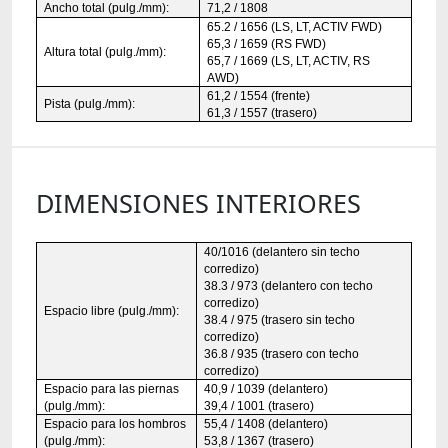
Ancho total (pulg./mm):
71,2 / 1808
65.2 / 1656 (LS, LT, ACTIV FWD)
65,3 / 1659 (RS FWD)
Altura total (pulg./mm):
65,7 / 1669 (LS, LT, ACTIV, RS
AWD)
61,2 / 1554 (frente)
Pista (pulg./mm):
61,3 / 1557 (trasero)
DIMENSIONES INTERIORES
40/1016 (delantero sin techo
corredizo)
38.3 / 973 (delantero con techo
corredizo)
Espacio libre (pulg./mm):
38.4 / 975 (trasero sin techo
corredizo)
36.8 / 935 (trasero con techo
corredizo)
Espacio para las piernas
40,9 / 1039 (delantero)
(pulg./mm):
39,4 / 1001 (trasero)
Espacio para los hombros
55,4 / 1408 (delantero)
(pulg./mm):
53,8 / 1367 (trasero)